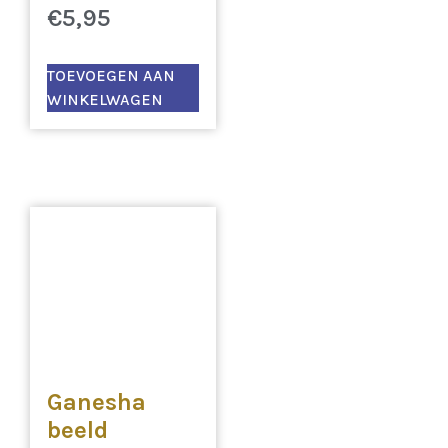
€
5,95
TOEVOEGEN AAN
WINKELWAGEN
Ganesha
beeld