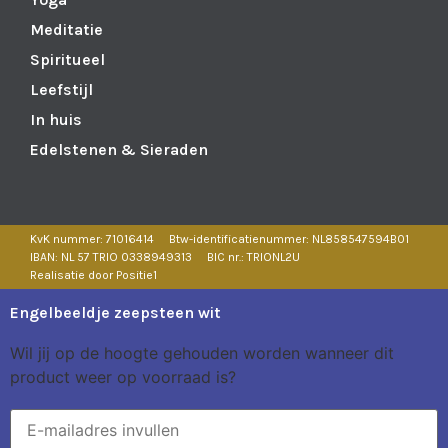
Meditatie
Spiritueel
Leefstijl
In huis
Edelstenen & Sieraden
KvK nummer: 71016414
Btw-identificatienummer: NL858547594B01
IBAN: NL 57 TRIO 0338949313
BIC nr.: TRIONL2U
Realisatie door Positie1
Engelbeeldje zeepsteen wit
Wil jij op de hoogte gehouden worden wanneer dit
product weer op voorraad is?