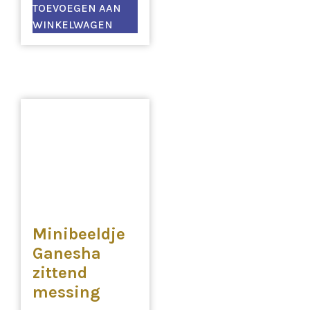
TOEVOEGEN AAN
WINKELWAGEN
Minibeeldje
Ganesha
zittend
messing