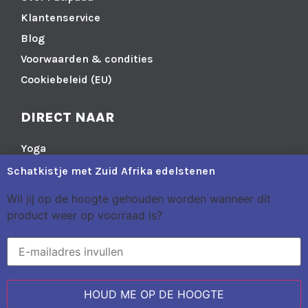
Klantenservice
Blog
Voorwaarden & condities
Cookiebeleid (EU)
DIRECT NAAR
Yoga
Meditatie
Schatkistje met Zuid Afrika edelstenen
Spiritueel
Wil jij op de hoogte gehouden worden wanneer dit
Leefstijl
product weer op voorraad is?
In huis
Edelstenen & Sieraden
HOUD ME OP DE HOOGTE