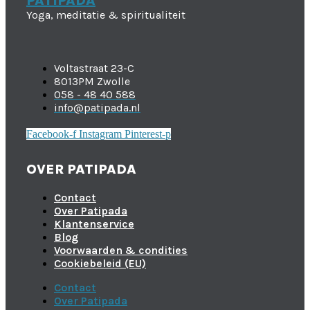
PATIPADA
Yoga, meditatie & spiritualiteit
Voltastraat 23-C
8013PM Zwolle
058 - 48 40 588
info@patipada.nl
Facebook-f
Instagram
Pinterest-p
OVER PATIPADA
Contact
Over Patipada
Klantenservice
Blog
Voorwaarden & condities
Cookiebeleid (EU)
Contact
Over Patipada