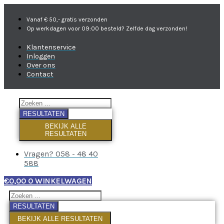
Vanaf € 50,- gratis verzonden
Op werkdagen voor 09:00 besteld? Zelfde dag verzonden!
Klantenservice
Inloggen
Over ons
Contact
RESULTATEN
BEKIJK ALLE
RESULTATEN
Vragen? 058 - 48 40
588
€
0,00
0
WINKELWAGEN
RESULTATEN
BEKIJK ALLE RESULTATEN