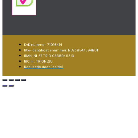
KvK nummer: 71016414
Btw-identificatienummer: NL858547594B01
IBAN: NL 57 TRIO 0338949313
BIC nr.: TRIONL2U
Realisatie door Positie1