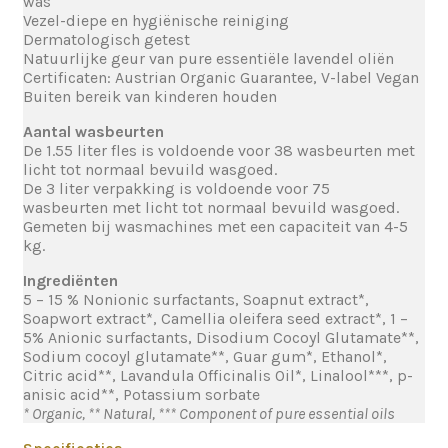
was
Vezel-diepe en hygiënische reiniging
Dermatologisch getest
Natuurlijke geur van pure essentiële lavendel oliën
Certificaten: Austrian Organic Guarantee, V-label Vegan
Buiten bereik van kinderen houden
Aantal wasbeurten
De 1.55 liter fles is voldoende voor 38 wasbeurten met
licht tot normaal bevuild wasgoed.
De 3 liter verpakking is voldoende voor 75
wasbeurten met licht tot normaal bevuild wasgoed.
Gemeten bij wasmachines met een capaciteit van 4-5
kg.
Ingrediënten
5 – 15 % Nonionic surfactants, Soapnut extract*,
Soapwort extract*, Camellia oleifera seed extract*, 1 –
5% Anionic surfactants, Disodium Cocoyl Glutamate**,
Sodium cocoyl glutamate**, Guar gum*, Ethanol*,
Citric acid**, Lavandula Officinalis Oil*, Linalool***, p-
anisic acid**, Potassium sorbate
* Organic, ** Natural, *** Component of pure essential oils