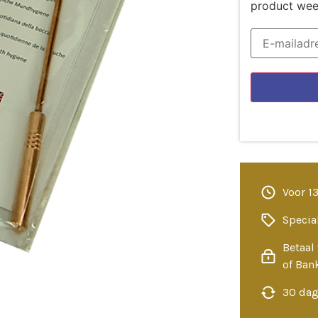
product wee
Voor 1
Specia
Betaal 
of Ban
30 dag