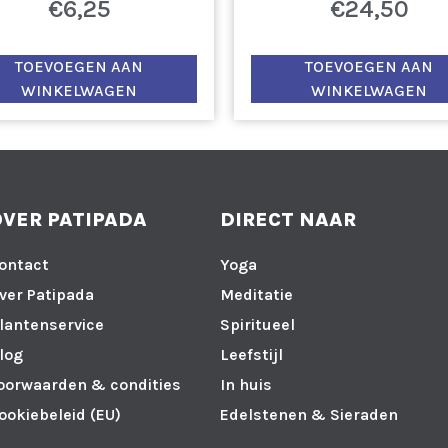
€
6,25
€
24,50
TOEVOEGEN AAN
TOEVOEGEN AAN
WINKELWAGEN
WINKELWAGEN
OVER PATIPADA
DIRECT NAAR
ontact
Yoga
ver Patipada
Meditatie
lantenservice
Spiritueel
log
Leefstijl
oorwaarden & condities
In huis
ookiebeleid (EU)
Edelstenen & Sieraden