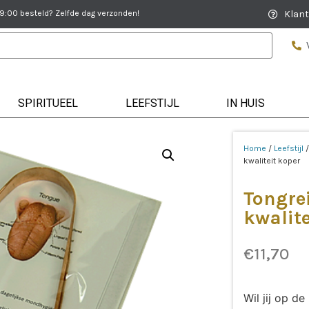
:00 besteld? Zelfde dag verzonden!
Klant
SPIRITUEEL
LEEFSTIJL
IN HUIS
Home
/
Leefstijl
kwaliteit koper
Tongre
kwalite
€
11,70
Wil jij op 