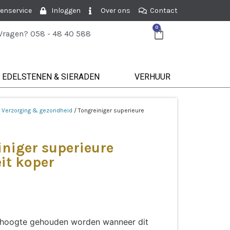
enservice
Inloggen
Over ons
Contact
0
Vragen? 058 - 48 40 588
EDELSTENEN & SIERADEN
VERHUUR
/
Verzorging & gezondheid
/ Tongreiniger superieure
iniger superieure
it koper
de hoogte gehouden worden wanneer dit