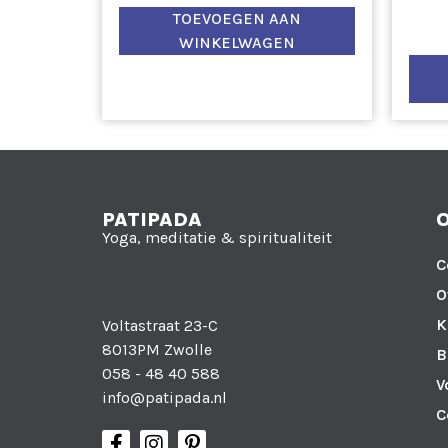
TOEVOEGEN AAN
WINKELWAGEN
PATIPADA
Yoga, meditatie & spiritualiteit
C
O
K
Voltastraat 23-C
8013PM Zwolle
B
058 - 48 40 588
V
info@patipada.nl
C