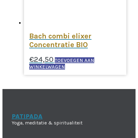
Bach combi elixer
Concentratie BIO
€
24,50
TOEVOEGEN AAN
WINKELWAGEN
PATIPADA
Yoga, meditatie & spiritualiteit