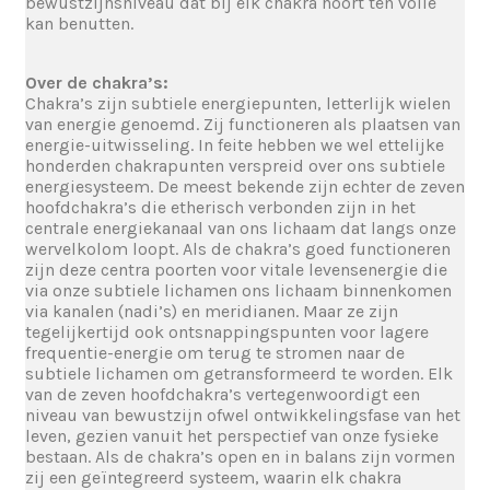
bewustzijnsniveau dat bij elk chakra hoort ten volle
kan benutten.
Over de chakra’s:
Chakra’s zijn subtiele energiepunten, letterlijk wielen
van energie genoemd. Zij functioneren als plaatsen van
energie-uitwisseling. In feite hebben we wel ettelijke
honderden chakrapunten verspreid over ons subtiele
energiesysteem. De meest bekende zijn echter de zeven
hoofdchakra’s die etherisch verbonden zijn in het
centrale energiekanaal van ons lichaam dat langs onze
wervelkolom loopt. Als de chakra’s goed functioneren
zijn deze centra poorten voor vitale levensenergie die
via onze subtiele lichamen ons lichaam binnenkomen
via kanalen (nadi’s) en meridianen. Maar ze zijn
tegelijkertijd ook ontsnappingspunten voor lagere
frequentie-energie om terug te stromen naar de
subtiele lichamen om getransformeerd te worden. Elk
van de zeven hoofdchakra’s vertegenwoordigt een
niveau van bewustzijn ofwel ontwikkelingsfase van het
leven, gezien vanuit het perspectief van onze fysieke
bestaan. Als de chakra’s open en in balans zijn vormen
zij een geïntegreerd systeem, waarin elk chakra