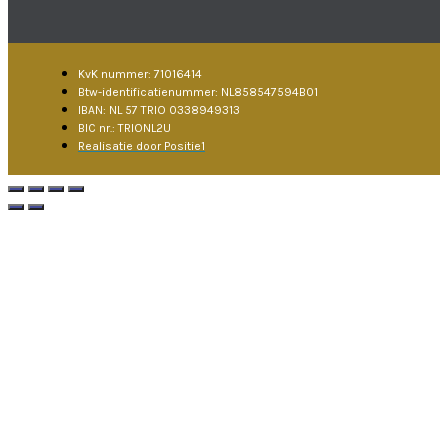
KvK nummer: 71016414
Btw-identificatienummer: NL858547594B01
IBAN: NL 57 TRIO 0338949313
BIC nr.: TRIONL2U
Realisatie door Positie1