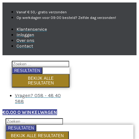
Vanaf € 50,- gratis verzonden
Op werkdagen voor 09:00 besteld? Zelfde dag verzonden!
Klantenservice
Inloggen
Over ons
Contact
RESULTATEN
BEKIJK ALLE
RESULTATEN
Vragen? 058 - 48 40
588
€
0,00
0
WINKELWAGEN
RESULTATEN
BEKIJK ALLE RESULTATEN