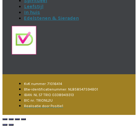
Spiritueel
Leefstijl
In huis
Edelstenen & Sieraden
KvK nummer: 71016414
Btw-identificatienummer: NL858547594B01
IBAN: NL 57 TRIO 0338949313
BIC nr.: TRIONL2U
Realisatie door Positie1