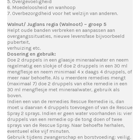
5. Overgevoeligheid
6. Moedeloosheid en wanhoop
7. Overbezorgdheid voor het welzijn van anderen.
Walnut/ Juglans regia (Walnoot) – groep 5
Helpt oude banden verbreken en aanpassen aan
overgangssituaties, nieuwe levensfase bijvoorbeeld
puberteit,
verhuizing etc.
Dosering en gebruik:
Doe 2 druppels in een glaasje mineraalwater en neem
regelmatig een slokje of doe 2 druppels in een 30 ml
mengflesje en neem minimaal 4 x daags 4 druppels, of
meer naar behoefte. Als u meerdere remedies mengt
(maximaal 7) doe 2 druppels van elke remedie in een
30 ml mengflesje met mineraalwater, gebruik als
boven.
Indien een van de remedies Rescue Remedie is, dan
moet u daarvan 4 druppels toevoegen of van de Rescue
Spray 2 sprays. Indien er geen water voorhanden is: vier
druppels van een remedie op de tong doen of twee
sprays van de Rescue Spray. Naar behoefte herhalen,
eventueel elke vijf minuten.
Gebruik tijdens zwangerschap en borstvoeding: veilig.