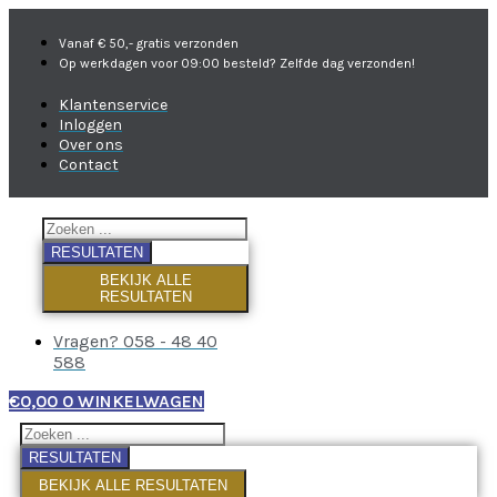
Vanaf € 50,- gratis verzonden
Op werkdagen voor 09:00 besteld? Zelfde dag verzonden!
Klantenservice
Inloggen
Over ons
Contact
RESULTATEN
BEKIJK ALLE
RESULTATEN
Vragen? 058 - 48 40
588
€
0,00
0
WINKELWAGEN
RESULTATEN
BEKIJK ALLE RESULTATEN