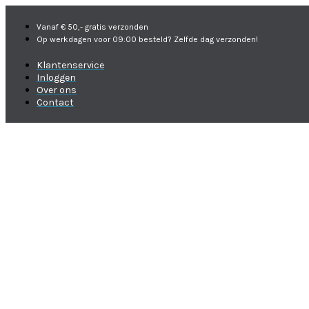
Vanaf € 50,- gratis verzonden
Op werkdagen voor 09:00 besteld? Zelfde dag verzonden!
Klantenservice
Inloggen
Over ons
Contact