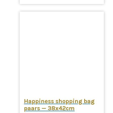
Happiness shopping bag
paars — 38x42cm