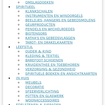
OMSLAGDOEKEN
SPIRITUEEL
KLANKSCHALEN
INSTRUMENTEN EN WINDORGELS
BEELDJES, HANGERS EN GEBEDSMOLENS
GEURPRODUCTEN
PENDELS EN WICHELROEDES
BIOTENSORS
KATHA’S EN GEBEDSVLAGGEN
TAROT- EN ORAKELKAARTEN
LEEFSTIJL
OUDER & KIND
KLEDING & TEXTIEL
BAREFOOT SCHOENEN
KRUIDENTHEE EN TOEBEHOREN
VERZORGING & GEZONDHEID
SPIRITUELE BOEKEN EN ANSICHTKAARTEN
IN HUIS
MEUBELS
DECORATIE
SFEERVERLICHTING
POTTEN EN GLASWERK
WOONACCESSOIRES
EDELSTENEN & SIERADEN