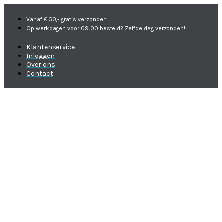
Vanaf € 50,- gratis verzonden
Op werkdagen voor 09:00 besteld? Zelfde dag verzonden!
Klantenservice
Inloggen
Over ons
Contact