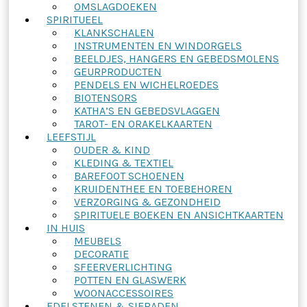
OMSLAGDOEKEN
SPIRITUEEL
KLANKSCHALEN
INSTRUMENTEN EN WINDORGELS
BEELDJES, HANGERS EN GEBEDSMOLENS
GEURPRODUCTEN
PENDELS EN WICHELROEDES
BIOTENSORS
KATHA’S EN GEBEDSVLAGGEN
TAROT- EN ORAKELKAARTEN
LEEFSTIJL
OUDER & KIND
KLEDING & TEXTIEL
BAREFOOT SCHOENEN
KRUIDENTHEE EN TOEBEHOREN
VERZORGING & GEZONDHEID
SPIRITUELE BOEKEN EN ANSICHTKAARTEN
IN HUIS
MEUBELS
DECORATIE
SFEERVERLICHTING
POTTEN EN GLASWERK
WOONACCESSOIRES
EDELSTENEN & SIERADEN