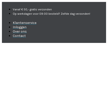
Vanaf € 50,- gratis verzonden
Op werkdagen voor 09:00 besteld? Zelfde dag verzonden!
Klantenservice
Inloggen
Over ons
Contact