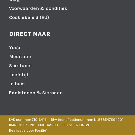
Voorwaarden & condities
Cookiebeleid (EU)
DIRECT NAAR
Yoga
Meditatie
Spiritueel
Leefstijl
In huis
Edelstenen & Sieraden
KvK nummer: 71016414
Btw-identificatienummer: NL858547594B01
IBAN: NL 57 TRIO 0338949313
BIC nr.: TRIONL2U
Realisatie door Positie1