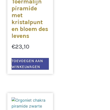
Toermalijn
piramide
met
kristalpunt
en bloem des
levens
€
23,10
TOEVOEGEN AAN
WINKELWAGEN