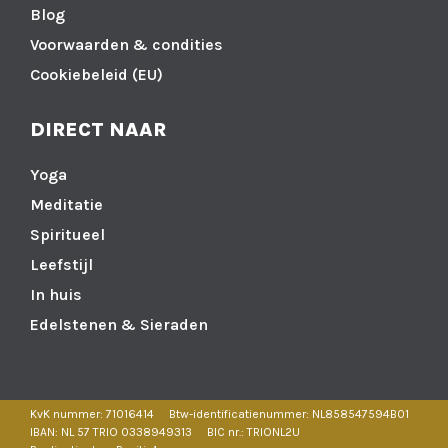
Blog
Voorwaarden & condities
Cookiebeleid (EU)
DIRECT NAAR
Yoga
Meditatie
Spiritueel
Leefstijl
In huis
Edelstenen & Sieraden
KvK nummer: 71016414
Btw-identificatienummer: NL858547594B01
IBAN: NL 57 TRIO 0338949313
BIC nr.: TRIONL2U