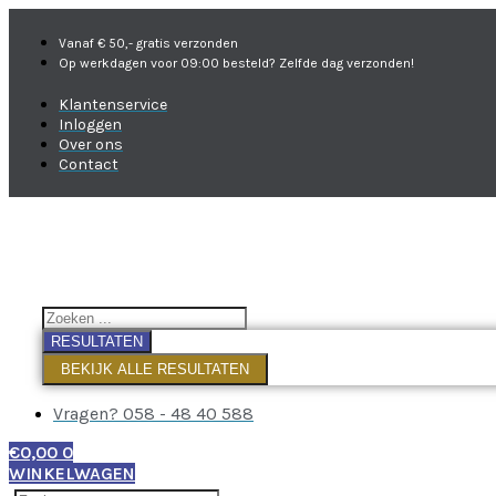
Vanaf € 50,- gratis verzonden
Op werkdagen voor 09:00 besteld? Zelfde dag verzonden!
Klantenservice
Inloggen
Over ons
Contact
RESULTATEN
BEKIJK ALLE RESULTATEN
Vragen? 058 - 48 40 588
€
0,00
0
WINKELWAGEN